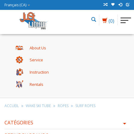
Français (CA)
(0)
About Us
Service
Instruction
Rentals
ACCUEIL
WAKE SKI TUBE
ROPES
SURF ROPES
CATÉGORIES