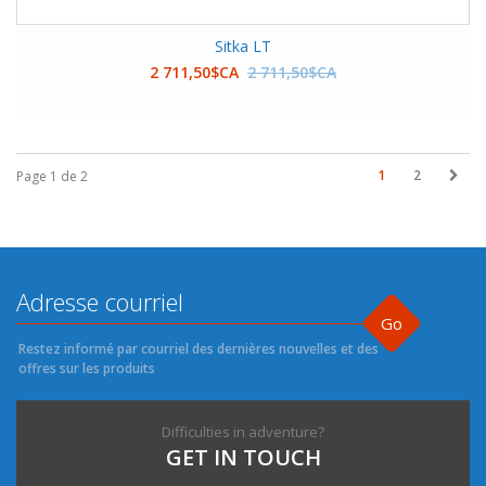
Sitka LT
2 711,50$CA
2 711,50$CA
1
2
Page 1 de 2
Go
Restez informé par courriel des dernières nouvelles et des
offres sur les produits
Difficulties in adventure?
GET IN TOUCH