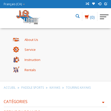
Français (CA)
(0)
About Us
Service
Instruction
Rentals
ACCUEIL
PADDLE SPORTS
KAYAKS
TOURING KAYAKS
CATÉGORIES