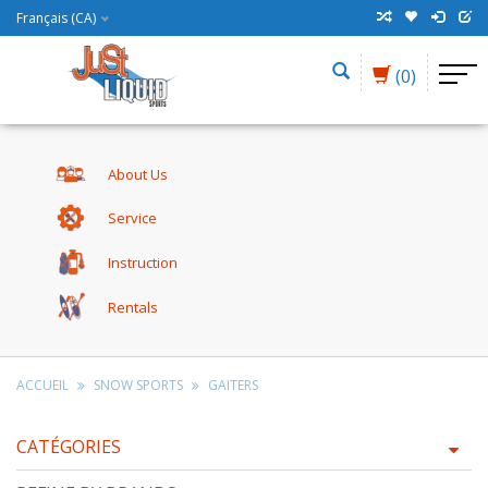
Français (CA)
(0)
About Us
Service
Instruction
Rentals
ACCUEIL
SNOW SPORTS
GAITERS
CATÉGORIES